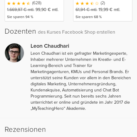
(628)
(2)
1.669,97
€
mtl.
99,90
€
mtl.
61,94
€
mtl.
19,99
€
mtl.
Sie sparen 94 %
Sie sparen 68 %
Dozenten
des Kurses Facebook Shop erstellen
Leon Chaudhari
Leon Chaudhari ist ein gefragter Marketingexperte,
Inhaber mehrerer Unternehmen im Kreativ- und E-
Learning-Bereich und Trainer für
Marketingagenturen, KMUs und Personal Brands. Er
unterstützt seine Kunden vor allem in den Bereichen
digitales Marketing, Unternehmensgründung,
Kundenakquise, Automatisierung und Chat Bot
Programmierung. Seit nun bereits sechs Jahren
unterrichtet er online und gründete im Jahr 2017 die
„MyTeachingHero“ Akademie.
Rezensionen