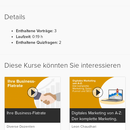
Details
Enthaltene Vorträge:
3
Laufzeit:
0:19 h
Enthaltene Quizfragen:
2
Diese Kurse könnten Sie interessieren
Ihre Business-Flatrate
Digitales Marketing von A-Z:
Der komplette Marketing,
Sales Funnel und SEO Kurs
Diverse Dozenten
Leon Chaudhari