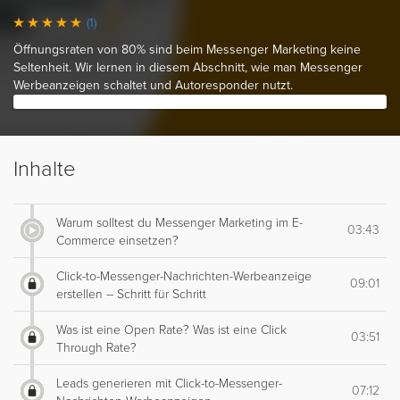
(1)
Öffnungsraten von 80% sind beim Messenger Marketing keine
Seltenheit. Wir lernen in diesem Abschnitt, wie man Messenger
Werbeanzeigen schaltet und Autoresponder nutzt.
Inhalte
Warum solltest du Messenger Marketing im E-
03:43
Commerce einsetzen?
Click-to-Messenger-Nachrichten-Werbeanzeige
09:01
erstellen – Schritt für Schritt
Was ist eine Open Rate? Was ist eine Click
03:51
Through Rate?
Leads generieren mit Click-to-Messenger-
07:12