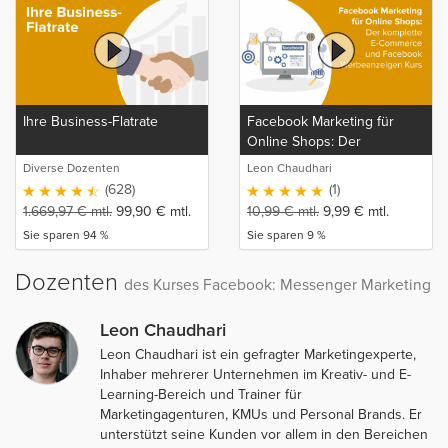
Ihre Business-Flatrate
Facebook Marketing für
Online Shops: Der
komplette E-Commerce und
Diverse Dozenten
Leon Chaudhari
Facebook Werbeanzeigen
(628)
(1)
Kurs
1.669,97
€
mtl.
99,90
€
mtl.
10,99
€
mtl.
9,99
€
mtl.
Sie sparen 94 %
Sie sparen 9 %
Dozenten
des Kurses Facebook: Messenger Marketing
Leon Chaudhari
Leon Chaudhari ist ein gefragter Marketingexperte,
Inhaber mehrerer Unternehmen im Kreativ- und E-
Learning-Bereich und Trainer für
Marketingagenturen, KMUs und Personal Brands. Er
unterstützt seine Kunden vor allem in den Bereichen