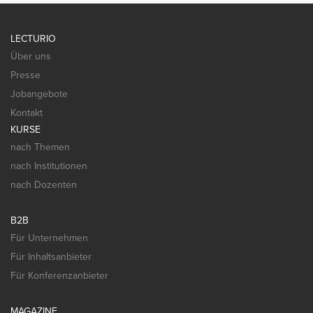
LECTURIO
Über uns
Presse
Jobangebote
Kontakt
KURSE
nach Themen
nach Institutionen
nach Dozenten
B2B
Für Unternehmen
Für Inhaltsanbieter
Für Konferenzanbieter
MAGAZINE