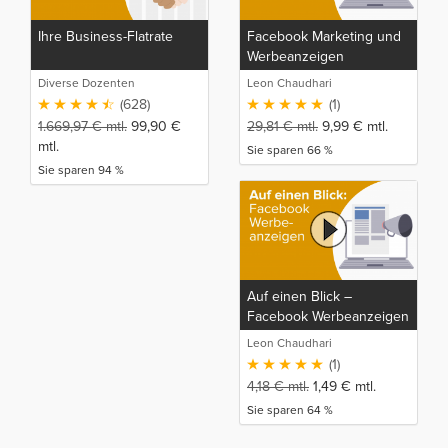
Ihre Business-Flatrate
Facebook Marketing und
Werbeanzeigen
Meisterkurs
Diverse Dozenten
Leon Chaudhari
(628)
(1)
1.669,97
€
mtl.
99,90
€
29,81
€
mtl.
9,99
€
mtl.
mtl.
Sie sparen 66 %
Sie sparen 94 %
Auf einen Blick –
Facebook Werbeanzeigen
Leon Chaudhari
(1)
4,18
€
mtl.
1,49
€
mtl.
Sie sparen 64 %