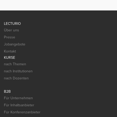
LECTURIO
Über uns
Presse
Jobangebote
Kontakt
KURSE
nach Themen
nach Institutionen
nach Dozenten
B2B
Für Unternehmen
Für Inhaltsanbieter
Für Konferenzanbieter