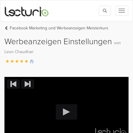
Toggle
Toggl
search
naviga
Facebook Marketing und Werbeanzeigen Meisterkurs
Werbeanzeigen Einstellungen
von
Leon Chaudhari
(1)