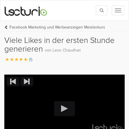
Toggle
Toggl
search
naviga
Facebook Marketing und Werbeanzeigen Meisterkurs
Viele Likes in der ersten Stunde
generieren
von Leon Chaudhari
(1)