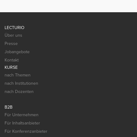
LECTURIO
Über uns
Presse
Jobangebote
Kontakt
KURSE
nach Themen
nach Institutionen
nach Dozenten
B2B
Für Unternehmen
Für Inhaltsanbieter
Für Konferenzanbieter