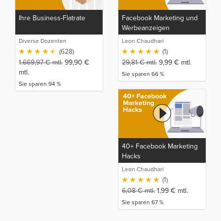
Ihre Business-Flatrate
Facebook Marketing und
Werbeanzeigen
Meisterkurs
Diverse Dozenten
Leon Chaudhari
(628)
(1)
1.669,97
€
mtl.
99,90
€
29,81
€
mtl.
9,99
€
mtl.
mtl.
Sie sparen 66 %
Sie sparen 94 %
40+ Facebook Marketing
Hacks
Leon Chaudhari
(1)
6,08
€
mtl.
1,99
€
mtl.
Sie sparen 67 %