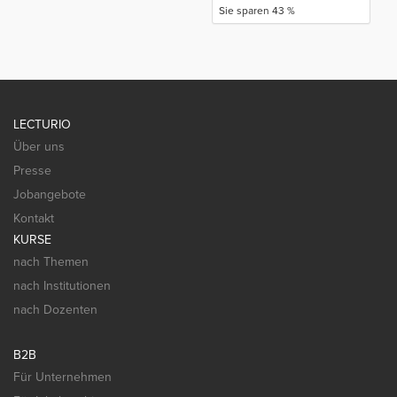
Sie sparen 43 %
LECTURIO
Über uns
Presse
Jobangebote
Kontakt
KURSE
nach Themen
nach Institutionen
nach Dozenten
B2B
Für Unternehmen