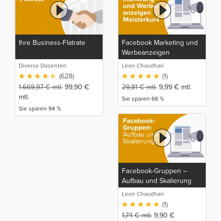
Ihre Business-Flatrate
Facebook Marketing und
Werbeanzeigen
Meisterkurs
Diverse Dozenten
Leon Chaudhari
(628)
(1)
1.669,97
€
mtl.
99,90
€
29,81
€
mtl.
9,99
€
mtl.
mtl.
Sie sparen 66 %
Sie sparen 94 %
Facebook-Gruppen –
Aufbau und Skalierung
Leon Chaudhari
(1)
1,74
€
mtl.
9,90
€