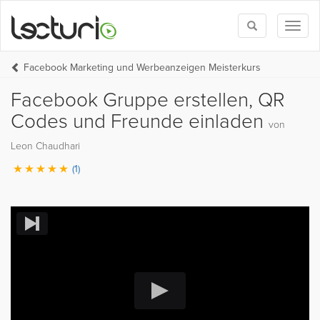
Toggle
Toggl
search
naviga
Facebook Marketing und Werbeanzeigen Meisterkurs
Facebook Gruppe erstellen, QR
Codes und Freunde einladen
von
Leon Chaudhari
(1)