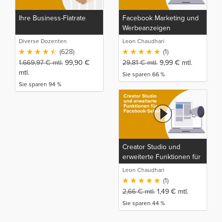
Ihre Business-Flatrate
Facebook Marketing und
Werbeanzeigen
Meisterkurs
Diverse Dozenten
Leon Chaudhari
(628)
(1)
1.669,97
€
mtl.
99,90
€
29,81
€
mtl.
9,99
€
mtl.
mtl.
Sie sparen 66 %
Sie sparen 94 %
Creator Studio und
erweiterte Funktionen für
Facebook-Seiten
Leon Chaudhari
(1)
2,66
€
mtl.
1,49
€
mtl.
Sie sparen 44 %