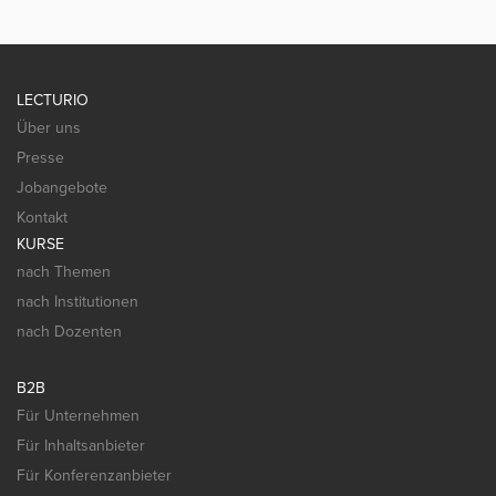
LECTURIO
Über uns
Presse
Jobangebote
Kontakt
KURSE
nach Themen
nach Institutionen
nach Dozenten
B2B
Für Unternehmen
Für Inhaltsanbieter
Für Konferenzanbieter