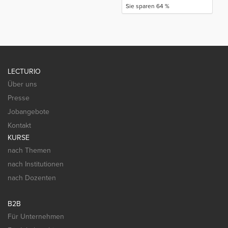
Sie sparen 64 %
LECTURIO
Über uns
Presse
Jobangebote
Kontakt
KURSE
nach Themen
nach Institutionen
nach Dozenten
B2B
Für Unternehmen