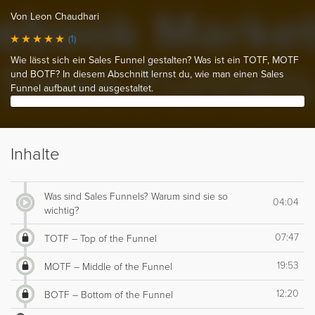
Von Leon Chaudhari
(1)
Wie lässt sich ein Sales Funnel gestalten? Was ist ein TOTF, MOTF
und BOTF? In diesem Abschnitt lernst du, wie man einen Sales
Funnel aufbaut und ausgestaltet.
Inhalte
Was sind Sales Funnels? Warum sind sie so
04:04
wichtig?
07:47
TOTF – Top of the Funnel
19:53
MOTF – Middle of the Funnel
12:20
BOTF – Bottom of the Funnel