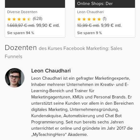
Online Shops: Der
komplette E-Commerce und
Diverse Dozenten
Leon Chaudhari
Facebook Werbeanzeigen
(628)
(1)
Kurs
1.669,97
€
mtl.
99,90
€
mtl.
10,99
€
mtl.
9,99
€
mtl.
Sie sparen 94 %
Sie sparen 9 %
Dozenten
des Kurses Facebook Marketing: Sales
Funnels
Leon Chaudhari
Leon Chaudhari ist ein gefragter Marketingexperte,
Inhaber mehrerer Unternehmen im Kreativ- und E-
Learning-Bereich und Trainer für
Marketingagenturen, KMUs und Personal Brands. Er
unterstützt seine Kunden vor allem in den Bereichen
digitales Marketing, Unternehmensgründung,
Kundenakquise, Automatisierung und Chat Bot
Programmierung. Seit nun bereits sechs Jahren
unterrichtet er online und gründete im Jahr 2017 die
„MyTeachingHero“ Akademie.