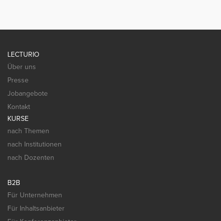
LECTURIO
Über uns
Presse
Jobangebote
Kontakt
KURSE
nach Themen
nach Institutionen
nach Dozenten
B2B
Für Unternehmen
Für Inhaltsanbieter