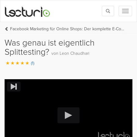
Toggle
Toggl
search
naviga
Facebook Marketing für Online Shops: Der komplette E-Commerce und Facebook Werbeanzeigen Kurs
Was genau ist eigentlich
Splittesting?
von Leon Chaudhari
(1)