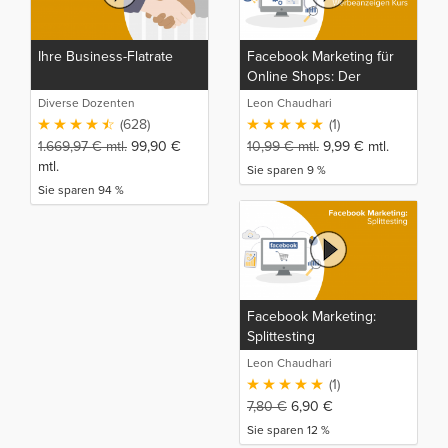
Ihre Business-Flatrate
Facebook Marketing für
Online Shops: Der
komplette E-Commerce
Diverse Dozenten
Leon Chaudhari
und Facebook
(628)
(1)
Werbeanzeigen Kurs
1.669,97
€
mtl.
99,90
€
10,99
€
mtl.
9,99
€
mtl.
mtl.
Sie sparen 9 %
Sie sparen 94 %
Facebook Marketing:
Splittesting
Leon Chaudhari
(1)
7,80
€
6,90
€
Sie sparen 12 %