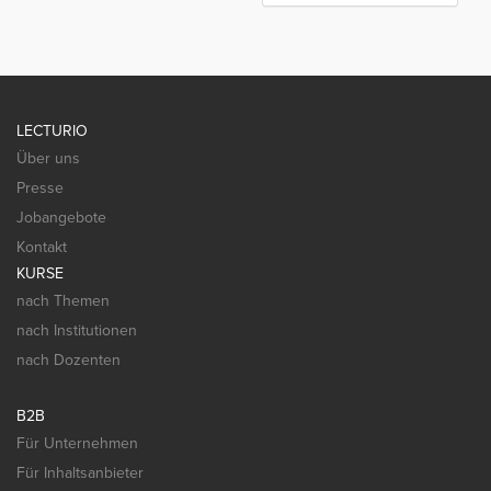
LECTURIO
Über uns
Presse
Jobangebote
Kontakt
KURSE
nach Themen
nach Institutionen
nach Dozenten
B2B
Für Unternehmen
Für Inhaltsanbieter