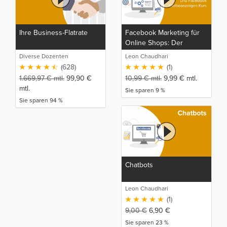
Ihre Business-Flatrate
Facebook Marketing für
Online Shops: Der
komplette E-Commerce
Diverse Dozenten
Leon Chaudhari
und Facebook
(628)
(1)
Werbeanzeigen Kurs
1.669,97
€
mtl.
99,90
€
10,99
€
mtl.
9,99
€
mtl.
mtl.
Sie sparen 9 %
Sie sparen 94 %
Chatbots
Leon Chaudhari
(1)
9,00
€
6,90
€
Sie sparen 23 %