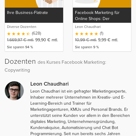
Ihre Business-Flatrate
Facebook Marketing für
Online Shops: Der
komplette E-Commerce und
Diverse Dozenten
Leon Chaudhari
Facebook Werbeanzeigen
(628)
(1)
Kurs
1.669,97
€
mtl.
99,90
€
mtl.
10,99
€
mtl.
9,99
€
mtl.
Sie sparen 94 %
Sie sparen 9 %
Dozenten
des Kurses Facebook Marketing:
Copywriting
Leon Chaudhari
Leon Chaudhari ist ein gefragter Marketingexperte,
Inhaber mehrerer Unternehmen im Kreativ- und E-
Learning-Bereich und Trainer für
Marketingagenturen, KMUs und Personal Brands. Er
unterstützt seine Kunden vor allem in den Bereichen
digitales Marketing, Unternehmensgründung,
Kundenakquise, Automatisierung und Chat Bot
Programmierung. Seit nun bereits sechs Jahren