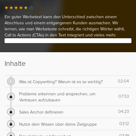
(1)
Ein guter Werbetext kann den Unterschied zwischen einem
Abschluss und einem entgangenen Kunden ausmachen. Wir
lernen, wie man Werbetexte schreibt, die richtigen Wörter wählt,
Call to Actions (CTAs) in den Text integriert und vieles mehr.
Inhalte
02:04
Was ist Copywriting? Warum ist es so wichtig?
Probleme erkennen und ansprechen, um
07:53
Vertrauen aufzubauen
04:23
Sales Anchor definieren
03:12
Nutze dein Wissen über deine Zielgruppe
03:19