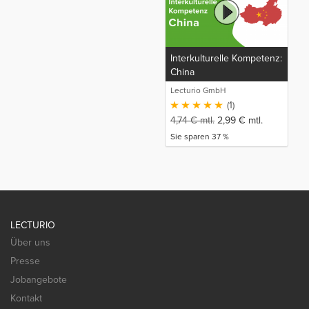
Interkulturelle Kompetenz:
China
Lecturio GmbH
(1)
4,74
€
mtl.
2,99
€
mtl.
Sie sparen 37 %
LECTURIO
Über uns
Presse
Jobangebote
Kontakt