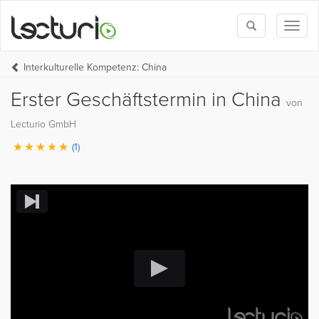
Toggle
Toggl
search
naviga
Interkulturelle Kompetenz: China
Erster Geschäftstermin in China
von
Lecturio GmbH
(1)