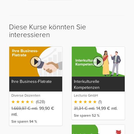
Diese Kurse könnten Sie
interessieren
Ihre Business-Flatrate
Interkulturelle
Kompetenzen
Diverse Dozenten
Lecturio GmbH
(628)
(1)
1.669,97
€
mtl.
99,90
€
31,34
€
mtl.
14,99
€
mtl.
mtl.
Sie sparen 52 %
Sie sparen 94 %