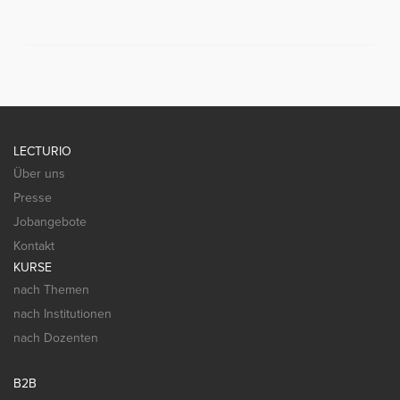
LECTURIO
Über uns
Presse
Jobangebote
Kontakt
KURSE
nach Themen
nach Institutionen
nach Dozenten
B2B