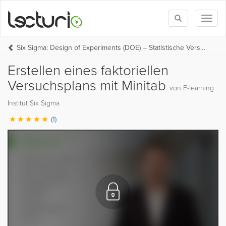
Toggle
Toggl
search
naviga
Six Sigma: Design of Experiments (DOE) – Statistische Versuchsplanung
Erstellen eines faktoriellen
Versuchsplans mit Minitab
von E-learning
Institut Six Sigma
(1)