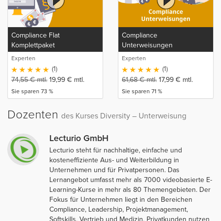
Compliance Flat
Compliance
Komplettpaket
Unterweisungen
Experten
Experten
(1)
(1)
74,55
€
mtl.
19,99
€
mtl.
61,68
€
mtl.
17,99
€
mtl.
Sie sparen 73 %
Sie sparen 71 %
Dozenten
des Kurses Diversity – Unterweisung
Lecturio GmbH
Lecturio steht für nachhaltige, einfache und
kosteneffiziente Aus- und Weiterbildung in
Unternehmen und für Privatpersonen. Das
Lernangebot umfasst mehr als 7000 videobasierte E-
Learning-Kurse in mehr als 80 Themengebieten. Der
Fokus für Unternehmen liegt in den Bereichen
Compliance, Leadership, Projektmanagement,
Softskills, Vertrieb und Medizin. Privatkunden nutzen