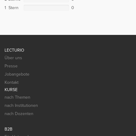
1 Stern
0
LECTURIO
Über uns
Presse
Jobangebote
Kontakt
KURSE
nach Themen
nach Institutionen
nach Dozenten
B2B