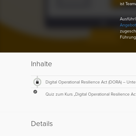
ist Teama
Ausführl
Angebot
zugeschn
Führung
Inhalte
Digital Operational Resilience Act (DORA) – Unt
Quiz zum Kurs „Digital Operational Resilience A
Details