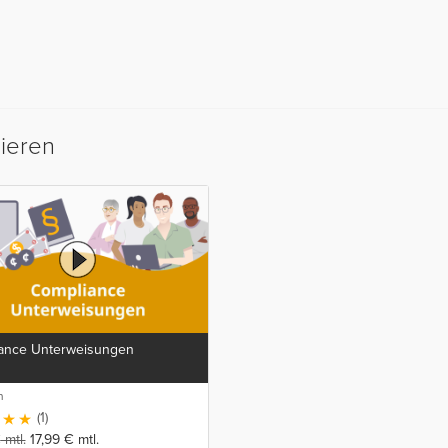
sieren
ance Unterweisungen
n
(1)
€
mtl.
17,99
€
mtl.