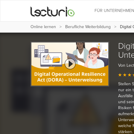
FÜR UNTERNEHME
Online lernen
Berufliche Weiterbildung
Digital
Digi
Unt
Von Lec
Stellen S
nur ein 
Ausfälle
und sein
Risiken 
aufmerks
Unterwei
welche 
stärken.