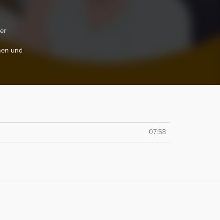
er
nen und
07:58