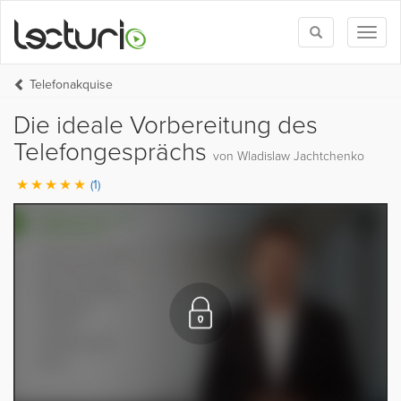
Toggle
Toggl
search
naviga
Telefonakquise
Die ideale Vorbereitung des
Telefongesprächs
von Wladislaw Jachtchenko
(1)