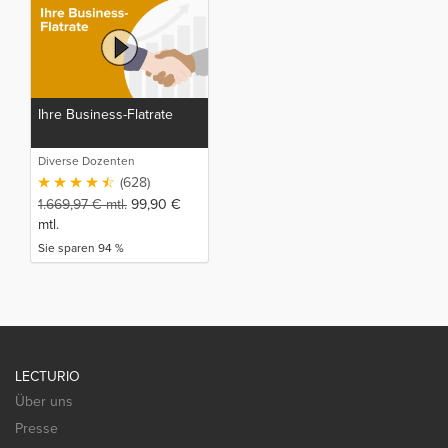
Ihre Business-Flatrate
Diverse Dozenten
(628)
1.669,97
€
mtl.
99,90
€
mtl.
Sie sparen 94 %
LECTURIO
Über uns
Presse