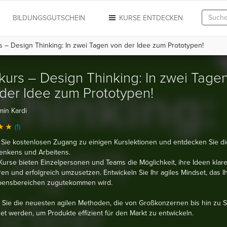
N
BILDUNGSGUTSCHEIN
KURSE ENTDECKEN
s – Design Thinking: In zwei Tagen von der Idee zum Prototypen!
kurs – Design Thinking: In zwei Tage
der Idee zum Prototypen!
in Kardi
(1)
 Sie kostenlosen Zugang zu einigen Kurslektionen und entdecken Sie di
enkens und Arbeitens.
urse bieten Einzelpersonen und Teams die Möglichkeit, ihre Ideen klare
ren und erfolgreich umzusetzen. Entwickeln Sie Ihr agiles Mindset, das I
ebensbereichen zugutekommen wird.
 Sie die neuesten agilen Methoden, die von Großkonzernen bis hin zu S
t werden, um Produkte effizient für den Markt zu entwickeln.