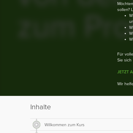
Möchten 
sollen? 
Wi
u
Wi
W
Wi
Für voll
Sie sich
JETZT 
Wir helf
Inhalte
Willkommen zum Kurs