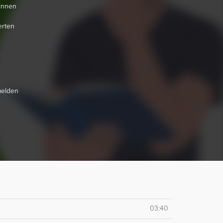
ginnen
erten
melden
03:40