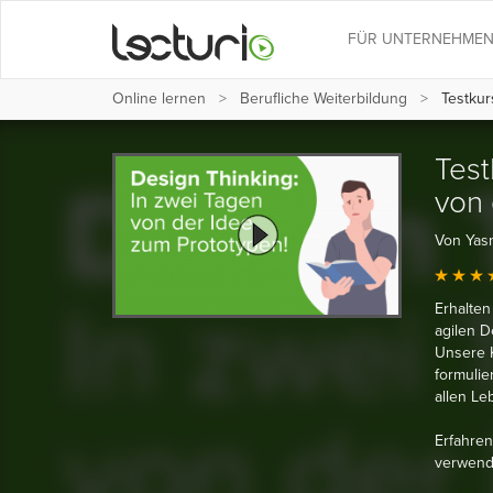
FÜR UNTERNEHME
Online lernen
Berufliche Weiterbildung
Testkur
Test
von 
Von Yasm
Erhalten
agilen D
Unsere K
formulie
allen L
Erfahren
verwende