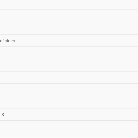
efinieren
n 8