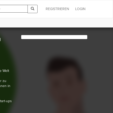
REGISTRIEREN
LOGIN
n
e Welt
r zu
hnen in
tart-ups