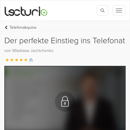
Toggle
Toggl
search
naviga
Telefonakquise
Der perfekte Einstieg ins Telefonat
von Wladislaw Jachtchenko
(1)