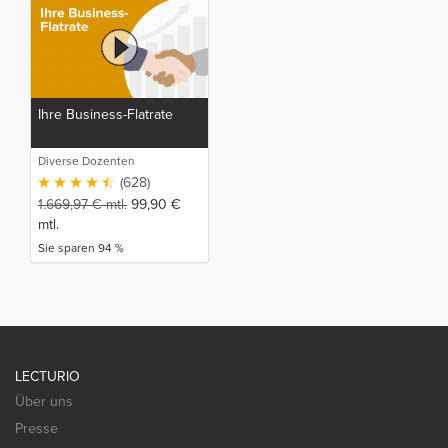
Ihre Business-Flatrate
Diverse Dozenten
(628)
1.669,97
€
mtl.
99,90
€
mtl.
Sie sparen 94 %
LECTURIO
Über uns
Presse