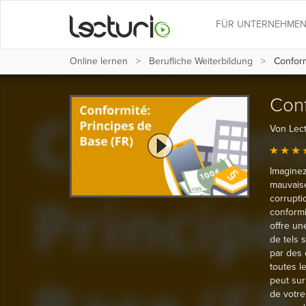
FÜR UNTERNEHME
Online lernen
Berufliche Weiterbildung
Conformi
Conf
Von Lect
Imaginez
mauvaise
corrupti
conformi
offre un
de tels 
par des 
toutes l
peut sur
de votre