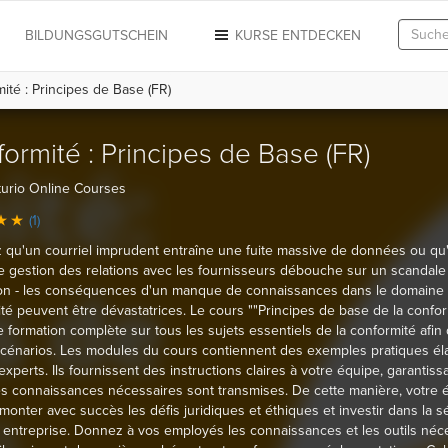
N
BILDUNGSGUTSCHEIN
KURSE ENTDECKEN
té : Principes de Base (FR)
ormité : Principes de Base (FR)
urio Online Courses
(1)
 qu'un courriel imprudent entraîne une fuite massive de données ou qu
 gestion des relations avec les fournisseurs débouche sur un scandale
on - les conséquences d'un manque de connaissances dans le domaine 
té peuvent être dévastatrices. Le cours ""Principes de base de la confor
e formation complète sur tous les sujets essentiels de la conformité afin 
scénarios. Les modules du cours contiennent des exemples pratiques él
experts. Ils fournissent des instructions claires à votre équipe, garantiss
es connaissances nécessaires sont transmises. De cette manière, votre 
monter avec succès les défis juridiques et éthiques et investir dans la s
 entreprise. Donnez à vos employés les connaissances et les outils néc