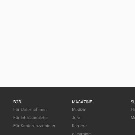
B2B
MAGAZINE
S
Für Unternehmen
Medizin
Hi
Für Inhaltsanbieter
Jura
Mo
Für Konferenzanbieter
Karriere
eLearning