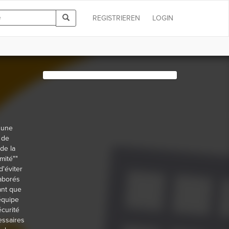
REGISTRIEREN
LOGIN
'une
 de
de la
mité""
d'éviter
aborés
ant que
équipe
écurité
essaires