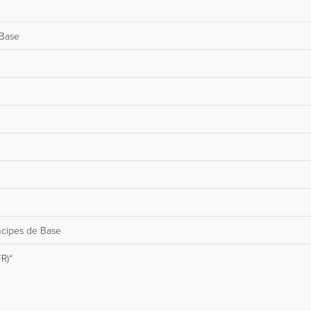
 Base
incipes de Base
R)“