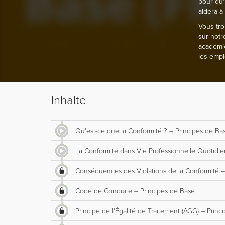
pour qu'
aidera à
Vous tro
sur not
académie
les empl
Inhalte
Qu'est-ce que la Conformité ? – Principes de Ba
La Conformité dans Vie Professionnelle Quotidi
Conséquences des Violations de la Conformité –
Code de Conduite – Principes de Base
Principe de l'Égalité de Traitement (AGG) – Prin