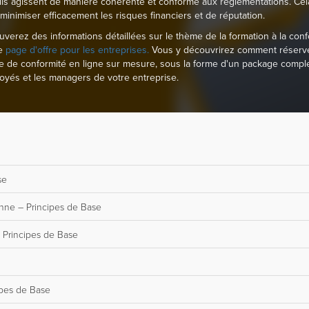
ils agissent de manière cohérente et conforme aux réglementations. Cel
 minimiser efficacement les risques financiers et de réputation.
uverez des informations détaillées sur le thème de la formation à la conf
re
page d'offre pour les entreprises.
Vous y découvrirez comment réserv
 de conformité en ligne sur mesure, sous la forme d'un package compl
oyés et les managers de votre entreprise.
se
enne – Principes de Base
 Principes de Base
cipes de Base