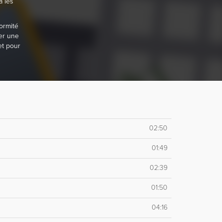
a les
ormité
er une
et pour
02:50
01:49
02:39
01:50
04:16