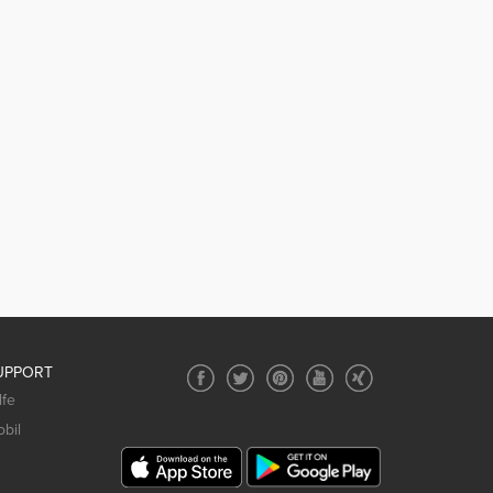
UPPORT
lfe
bil