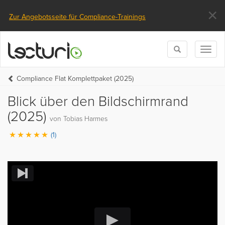
×
Zur Angebotsseite für Compliance-Trainings
Toggle
Toggl
search
naviga
Compliance Flat Komplettpaket (2025)
Blick über den Bildschirmrand
(2025)
von Tobias Harmes
(1)