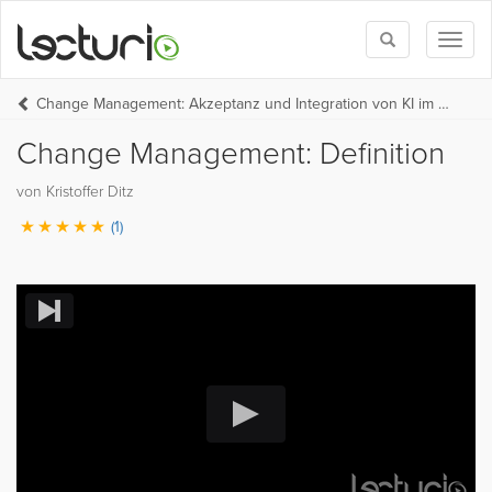
Toggle
Toggl
search
naviga
Change Management: Akzeptanz und Integration von KI im Unternehmen
Change Management: Definition
von Kristoffer Ditz
(1)