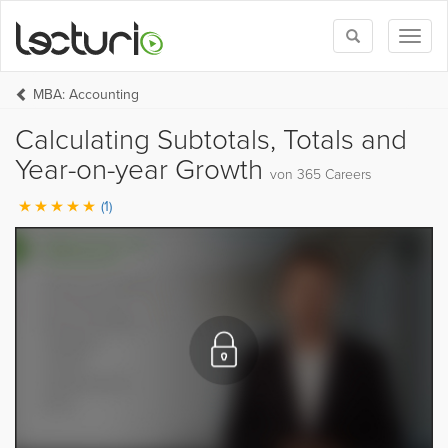
Toggle
Toggl
search
naviga
MBA: Accounting
Calculating Subtotals, Totals and
Year-on-year Growth
von 365 Careers
(1)