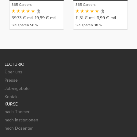
365 Careers
365 Careers
(1)
(1)
39,73
€
mtl.
19,99
€
mtl.
11,31
€
mtl.
6,99
€
mtl.
Sie sparen 50 %
Sie sparen 38 %
LECTURIO
Über uns
Presse
Jobangebote
Kontakt
KURSE
nach Themen
nach Institutionen
nach Dozenten