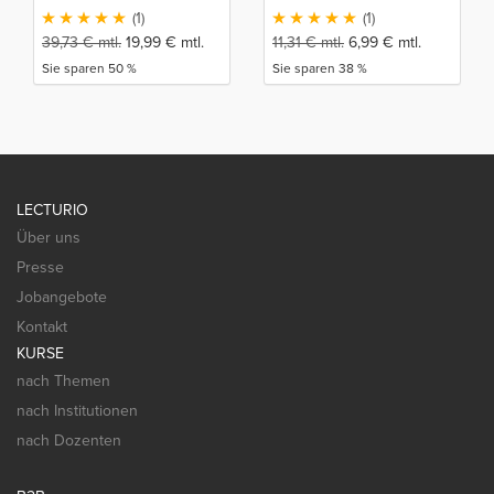
(1)
(1)
39,73
€
mtl.
19,99
€
mtl.
11,31
€
mtl.
6,99
€
mtl.
Sie sparen 50 %
Sie sparen 38 %
LECTURIO
Über uns
Presse
Jobangebote
Kontakt
KURSE
nach Themen
nach Institutionen
nach Dozenten