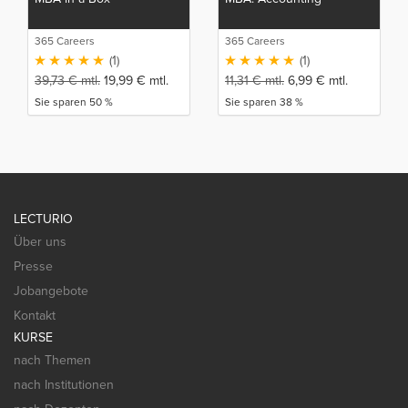
365 Careers
365 Careers
(1)
(1)
39,73
€
mtl.
19,99
€
mtl.
11,31
€
mtl.
6,99
€
mtl.
Sie sparen 50 %
Sie sparen 38 %
LECTURIO
Über uns
Presse
Jobangebote
Kontakt
KURSE
nach Themen
nach Institutionen