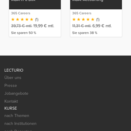
365 Careers
365 Careers
(1)
(1)
39,73
€
mtl.
19,99
€
mtl.
11,31
€
mtl.
6,99
€
mtl.
Sie sparen 50 %
Sie sparen 38 %
LECTURIO
Über uns
Presse
Jobangebote
Kontakt
KURSE
nach Themen
nach Institutionen