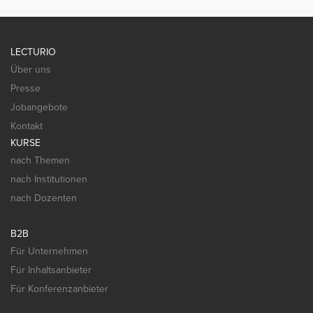
LECTURIO
Über uns
Presse
Jobangebote
Kontakt
KURSE
nach Themen
nach Institutionen
nach Dozenten
B2B
Für Unternehmen
Für Inhaltsanbieter
Für Konferenzanbieter