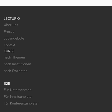
LECTURIO
Über uns
Presse
Jobangebote
Kontakt
KURSE
nach Themen
nach Institutionen
nach Dozenten
B2B
Für Unternehmen
Für Inhaltsanbieter
Für Konferenzanbieter