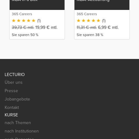
365 Careers
365 Careers
(1)
(1)
39,73
€
mtl.
19,99
€
mtl.
11,31
€
mtl.
6,99
€
mtl.
Sie sparen 50 %
Sie sparen 38 %
LECTURIO
Über uns
Presse
Jobangebote
Kontakt
KURSE
nach Themen
nach Institutionen