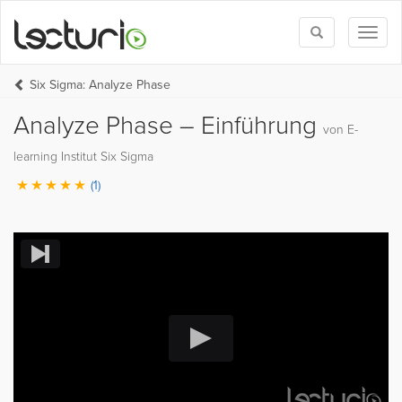
Toggle
Toggl
search
naviga
Six Sigma: Analyze Phase
Analyze Phase – Einführung
von E-
learning Institut Six Sigma
(1)