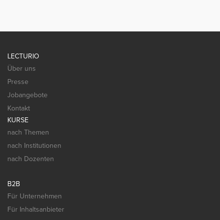
LECTURIO
Über uns
Presse
Jobangebote
Kontakt
KURSE
nach Themen
nach Institutionen
nach Dozenten
B2B
Für Unternehmen
Für Inhaltsanbieter