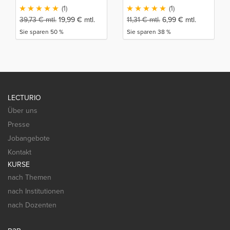
(1)
(1)
39,73
€
mtl.
19,99
€
mtl.
11,31
€
mtl.
6,99
€
mtl.
Sie sparen 50 %
Sie sparen 38 %
LECTURIO
Über uns
Presse
Jobangebote
Kontakt
KURSE
nach Themen
nach Institutionen
nach Dozenten