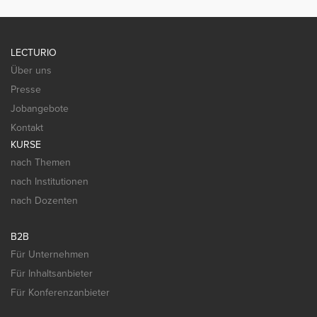
LECTURIO
Über uns
Presse
Jobangebote
Kontakt
KURSE
nach Themen
nach Institutionen
nach Dozenten
B2B
Für Unternehmen
Für Inhaltsanbieter
Für Konferenzanbieter