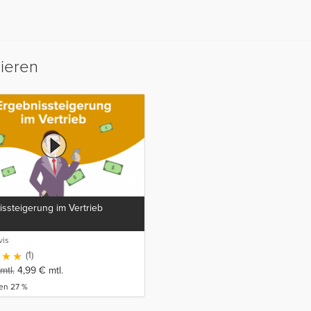
sieren
ssteigerung im Vertrieb
vis
(1)
mtl.
4,99
€
mtl.
en 27 %