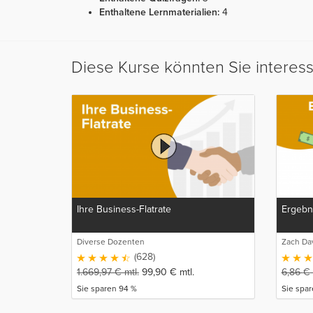
Enthaltene Lernmaterialien:
4
Diese Kurse könnten Sie interes
Ihre Business-Flatrate
Ergebni
Diverse Dozenten
Zach Da
(628)
1.669,97
€
mtl.
99,90
€
mtl.
6,86
€
Sie sparen 94 %
Sie spar