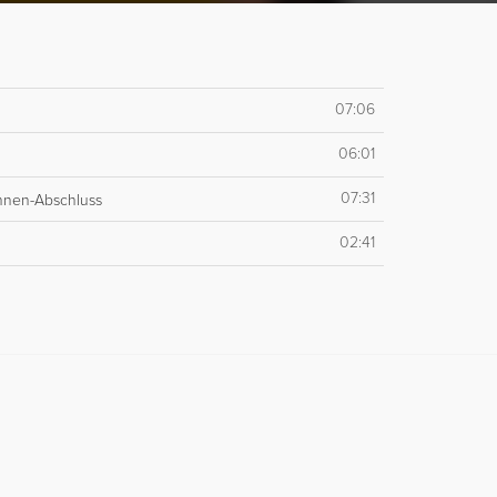
07:06
06:01
07:31
chnen-Abschluss
02:41