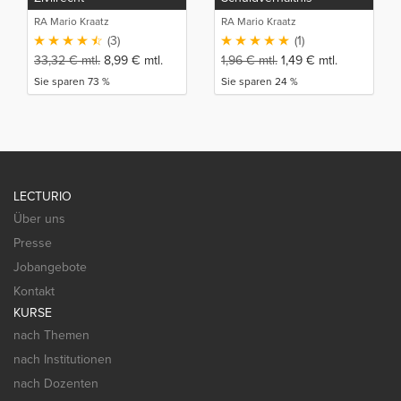
RA Mario Kraatz
RA Mario Kraatz
(3)
(1)
33,32
€
mtl.
8,99
€
mtl.
1,96
€
mtl.
1,49
€
mtl.
Sie sparen 73 %
Sie sparen 24 %
LECTURIO
Über uns
Presse
Jobangebote
Kontakt
KURSE
nach Themen
nach Institutionen
nach Dozenten