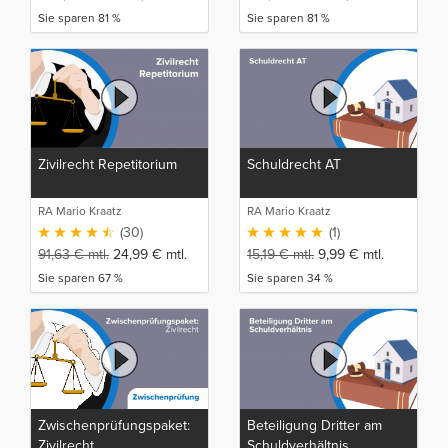
Sie sparen 81 %
Sie sparen 81 %
Zivilrecht Repetitorium
Schuldrecht AT
RA Mario Kraatz
RA Mario Kraatz
(30)
(1)
91,63
€
mtl.
24,99
€
mtl.
15,19
€
mtl.
9,99
€
mtl.
Sie sparen 67 %
Sie sparen 34 %
Zwischenprüfungspaket:
Beteiligung Dritter am
Zivilrecht
Schuldverhältnis