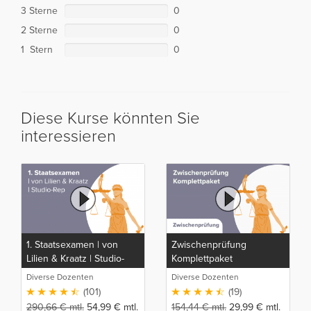
3 Sterne
0
2 Sterne
0
1 Stern
0
Diese Kurse könnten Sie
interessieren
1. Staatsexamen | von
Zwischenprüfung
Lilien & Kraatz | Studio-
Komplettpaket
Rep
Diverse Dozenten
Diverse Dozenten
(101)
(19)
290,66
€
mtl.
54,99
€
mtl.
154,44
€
mtl.
29,99
€
mtl.