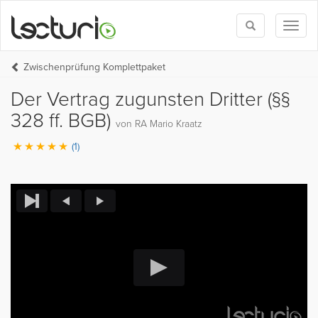
Toggle
Toggl
search
naviga
Zwischenprüfung Komplettpaket
Der Vertrag zugunsten Dritter (§§
328 ff. BGB)
von RA Mario Kraatz
(1)