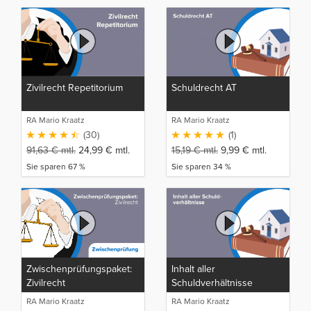
Zivilrecht Repetitorium
Schuldrecht AT
RA Mario Kraatz
RA Mario Kraatz
(30)
(1)
91,63
€
mtl.
24,99
€
mtl.
15,19
€
mtl.
9,99
€
mtl.
Sie sparen 67 %
Sie sparen 34 %
Zwischenprüfungspaket:
Inhalt aller
Zivilrecht
Schuldverhältnisse
RA Mario Kraatz
RA Mario Kraatz