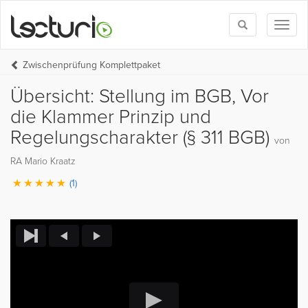
Toggle
Toggl
search
naviga
Zwischenprüfung Komplettpaket
Übersicht: Stellung im BGB, Vor
die Klammer Prinzip und
Regelungscharakter (§ 311 BGB)
von
RA Mario Kraatz
(1)