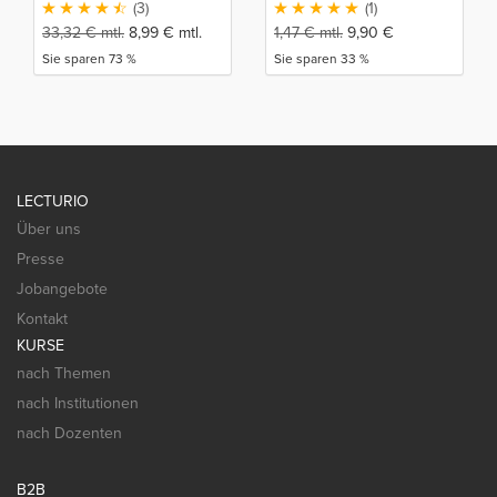
(3)
(1)
33,32
€
mtl.
8,99
€
mtl.
1,47
€
mtl.
9,90
€
Sie sparen 73 %
Sie sparen 33 %
LECTURIO
Über uns
Presse
Jobangebote
Kontakt
KURSE
nach Themen
nach Institutionen
nach Dozenten
B2B