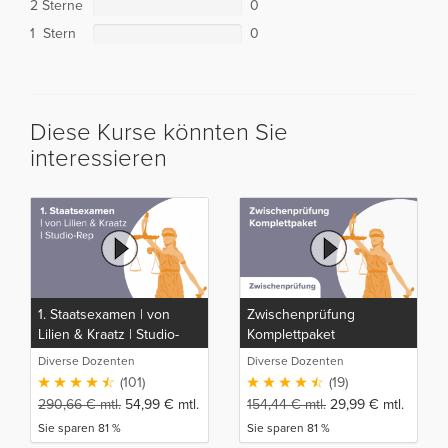
2 Sterne
0
1 Stern
0
Diese Kurse könnten Sie
interessieren
1. Staatsexamen | von
Zwischenprüfung
Lilien & Kraatz | Studio-
Komplettpaket
Rep
Diverse Dozenten
Diverse Dozenten
(101)
(19)
290,66
€
mtl.
54,99
€
mtl.
154,44
€
mtl.
29,99
€
mtl.
Sie sparen 81 %
Sie sparen 81 %