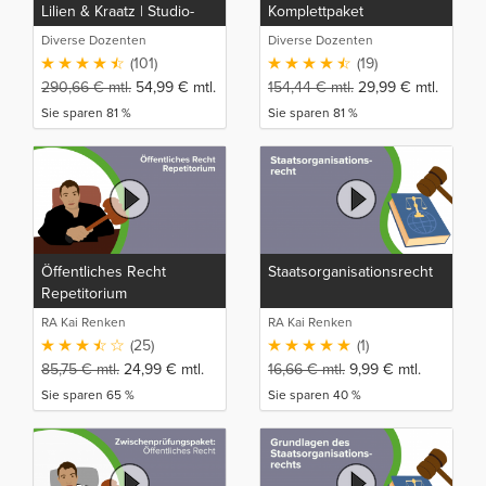
Lilien & Kraatz | Studio-
Komplettpaket
Rep
Diverse Dozenten
Diverse Dozenten
(101)
(19)
290,66
€
mtl.
54,99
€
mtl.
154,44
€
mtl.
29,99
€
mtl.
Sie sparen 81 %
Sie sparen 81 %
Öffentliches Recht
Staatsorganisationsrecht
Repetitorium
RA Kai Renken
RA Kai Renken
(25)
(1)
85,75
€
mtl.
24,99
€
mtl.
16,66
€
mtl.
9,99
€
mtl.
Sie sparen 65 %
Sie sparen 40 %