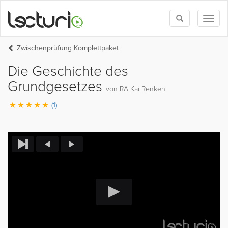
Toggle
Toggl
search
naviga
Zwischenprüfung Komplettpaket
Die Geschichte des
Grundgesetzes
von RA Kai Renken
(1)