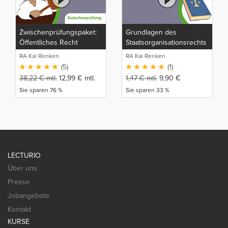
Zwischenprüfungspaket:
Grundlagen des
Öffentliches Recht
Staatsorganisationsrechts
RA Kai Renken
RA Kai Renken
(5)
(1)
38,22
€
mtl.
12,99
€
mtl.
1,47
€
mtl.
9,90
€
Sie sparen 76 %
Sie sparen 33 %
LECTURIO
Über uns
Presse
Jobangebote
Kontakt
KURSE