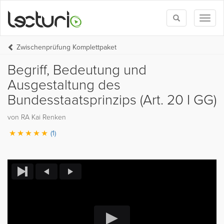
Toggle
Toggl
search
naviga
Zwischenprüfung Komplettpaket
Begriff, Bedeutung und
Ausgestaltung des
Bundesstaatsprinzips (Art. 20 I GG)
von RA Kai Renken
(1)