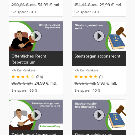
290,66
€
mtl.
54,99
€
mtl.
154,44
€
mtl.
29,99
€
mtl.
Sie sparen 81 %
Sie sparen 81 %
Öffentliches Recht
Staatsorganisationsrecht
Repetitorium
RA Kai Renken
RA Kai Renken
(25)
(1)
85,75
€
mtl.
24,99
€
mtl.
16,66
€
mtl.
9,99
€
mtl.
Sie sparen 65 %
Sie sparen 40 %
Zwischenprüfungspaket:
Staatsprinzipien und