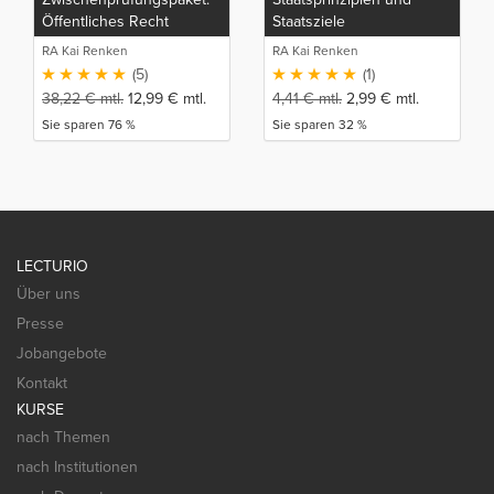
Öffentliches Recht
Staatsziele
RA Kai Renken
RA Kai Renken
(5)
(1)
38,22
€
mtl.
12,99
€
mtl.
4,41
€
mtl.
2,99
€
mtl.
Sie sparen 76 %
Sie sparen 32 %
LECTURIO
Über uns
Presse
Jobangebote
Kontakt
KURSE
nach Themen
nach Institutionen