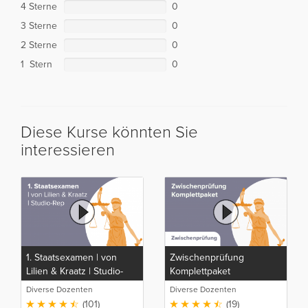
4 Sterne
0
3 Sterne
0
2 Sterne
0
1 Stern
0
Diese Kurse könnten Sie
interessieren
1. Staatsexamen | von
Zwischenprüfung
Lilien & Kraatz | Studio-
Komplettpaket
Rep
Diverse Dozenten
Diverse Dozenten
(101)
(19)