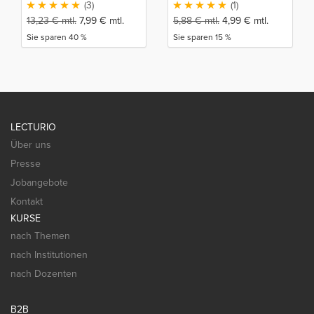
(3)
(1)
13,23
€
mtl.
7,99
€
mtl.
5,88
€
mtl.
4,99
€
mtl.
Sie sparen 40 %
Sie sparen 15 %
LECTURIO
Über uns
Presse
Jobangebote
Kontakt
KURSE
nach Themen
nach Institutionen
nach Dozenten
B2B