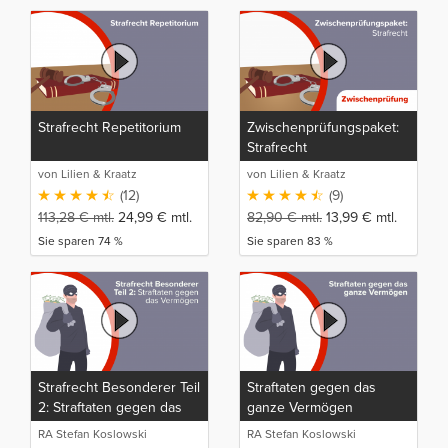
Strafrecht Repetitorium
Zwischenprüfungspaket:
Strafrecht
von Lilien & Kraatz
von Lilien & Kraatz
(12)
(9)
113,28
€
mtl.
24,99
€
mtl.
82,90
€
mtl.
13,99
€
mtl.
Sie sparen 74 %
Sie sparen 83 %
Strafrecht Besonderer Teil
Straftaten gegen das
2: Straftaten gegen das
ganze Vermögen
Vermögen
RA Stefan Koslowski
RA Stefan Koslowski