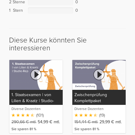
2 Sterne
0
1 Stern
0
Diese Kurse könnten Sie
interessieren
1. Staatsexamen | von
Zwischenprüfung
Lilien & Kraatz | Studio-
Komplettpaket
Rep
Diverse Dozenten
Diverse Dozenten
(101)
(19)
290,66
€
mtl.
54,99
€
mtl.
154,44
€
mtl.
29,99
€
mtl.
Sie sparen 81 %
Sie sparen 81 %