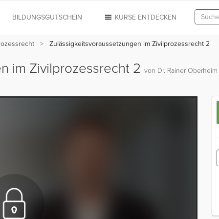
N
BILDUNGSGUTSCHEIN
KURSE ENTDECKEN
rozessrecht
Zulässigkeitsvoraussetzungen im Zivilprozessrecht 2
n im Zivilprozessrecht 2
von Dr. Rainer Oberheim