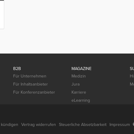
B2B
MAGAZINE
S
Für Unternehmen
Medizin
Hi
Für Inhaltsanbieter
Jura
Mo
Für Konferenzanbieter
Karriere
eLearning
g kündigen
Vertrag widerrufen
Steuerliche Absetzbarkeit
Impressum