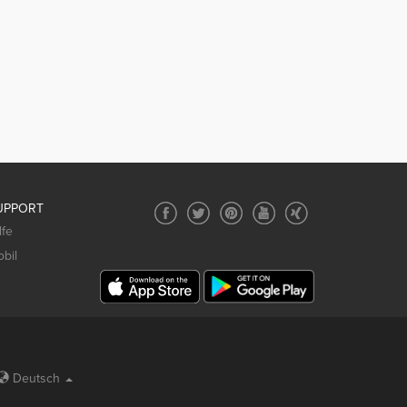
UPPORT
lfe
bil
Deutsch