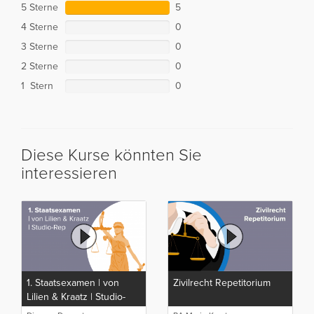
5 Sterne
5
4 Sterne
0
3 Sterne
0
2 Sterne
0
1 Stern
0
Diese Kurse könnten Sie
interessieren
1. Staatsexamen | von
Zivilrecht Repetitorium
Lilien & Kraatz | Studio-
Rep