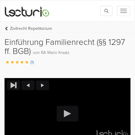
Toggle
Toggl
search
naviga
Zivilrecht Repetitorium
Einführung Familienrecht (§§ 1297
ff. BGB)
von RA Mario Kraatz
(1)