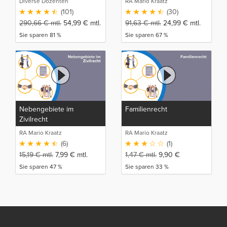
Diverse Dozenten
RA Mario Kraatz
(101)
(30)
290,66
€
mtl.
54,99
€
mtl.
91,63
€
mtl.
24,99
€
mtl.
Sie sparen 81 %
Sie sparen 67 %
Nebengebiete im
Familienrecht
Zivilrecht
RA Mario Kraatz
RA Mario Kraatz
(6)
(1)
15,19
€
mtl.
7,99
€
mtl.
1,47
€
mtl.
9,90
€
Sie sparen 47 %
Sie sparen 33 %