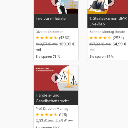
Ihre Jura-Flatrate
1. Staatsexamen BMR
Live-Rep
Diverse Dozenten
Bohnen Montag Rohde,
Juristische
(4360)
(2534)
Intensivlehrgänge
410,57
€
mtl.
109,99
€
197,33
€
mtl.
64,99
€
mtl.
mtl.
Sie sparen 73 %
Sie sparen 67 %
Handels- und
Gesellschaftsrecht
Prof. Dr. John Montag
(128)
6,37
€
mtl.
4,49
€
mtl.
Sie sparen 30 %