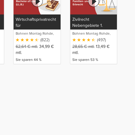
Wirtschaftsprivatrecht
Zivilrecht
für
Nebengebiete 1.
Wirtschaftsjurist*innen
Staatsexamen inkl.
Bohnen Montag Rohde,
Bohnen Montag Rohde,
und Bachelor of Laws
Familien- und Erbrecht
Juristische
Juristische
(822)
(497)
(LL.B.)
Intensivlehrgänge
Intensivlehrgänge
62,64
€
mtl.
34,99
€
28,65
€
mtl.
13,49
€
mtl.
mtl.
Sie sparen 44 %
Sie sparen 53 %