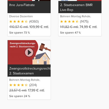
Ihre Jura-Flatrate
2. Staatsexamen BMR
Live-Rep
Diverse Dozenten
Bohnen Montag Rohde,
Juristische Intensivlehrgänge
(4360)
(1475)
410,57
€
mtl.
109,99
€
mtl.
141,82
€
mtl.
74,99
€
mtl.
Sie sparen 73 %
Sie sparen 47 %
Zwangsvollstreckungsrecht
2. Staatsexamen
Bohnen Montag Rohde,
Juristische Intensivlehrgänge
(204)
23,57
€
mtl.
17,99
€
mtl.
Sie sparen 24 %