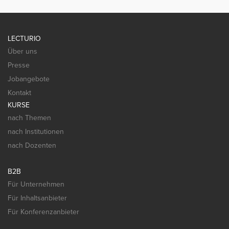
LECTURIO
Über uns
Presse
Jobangebote
Kontakt
KURSE
nach Themen
nach Institutionen
nach Dozenten
B2B
Für Unternehmen
Für Inhaltsanbieter
Für Konferenzanbieter