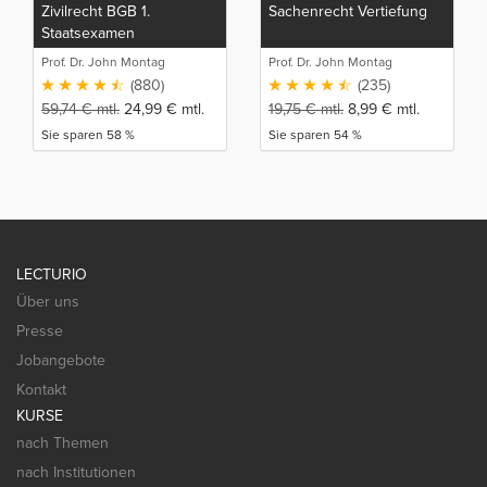
Zivilrecht BGB 1.
Sachenrecht Vertiefung
Staatsexamen
Prof. Dr. John Montag
Prof. Dr. John Montag
(880)
(235)
59,74
€
mtl.
24,99
€
mtl.
19,75
€
mtl.
8,99
€
mtl.
Sie sparen 58 %
Sie sparen 54 %
LECTURIO
Über uns
Presse
Jobangebote
Kontakt
KURSE
nach Themen
nach Institutionen