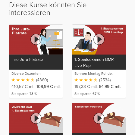
Diese Kurse könnten Sie
interessieren
Ihre Jura-Flatrate
1. Staatsexamen BMR
Live-Rep
Diverse Dozenten
Bohnen Montag Rohde,
Juristische Intensivlehrgänge
(4360)
(2534)
410,57
€
mtl.
109,99
€
mtl.
197,33
€
mtl.
64,99
€
mtl.
Sie sparen 73 %
Sie sparen 67 %