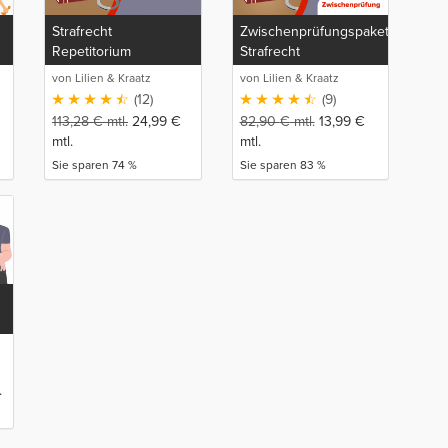
Strafrecht
Zwischenprüfungspaket:
Repetitorium
Strafrecht
von Lilien & Kraatz
von Lilien & Kraatz
(12)
(9)
113,28
€
mtl.
24,99
€
82,90
€
mtl.
13,99
€
mtl.
mtl.
Sie sparen 74 %
Sie sparen 83 %
.