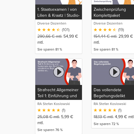
1. Staatsexamen | von
Zwischenprüfung
Lilien & Kraatz | Studio-
Komplettpaket
Rep
Diverse Dozenten
Diverse Dozenten
(101)
(19)
290,66
€
mtl.
54,99
€
154,44
€
mtl.
29,99
€
mtl.
mtl.
Sie sparen 81 %
Sie sparen 81 %
Strafrecht Allgemeiner
Das vollendete
Teil 1: Einführung und
Begehungsdelikt
Systematik des
RA Stefan Koslowski
RA Stefan Koslowski
Strafrechts,
(1)
(1)
vorsätzliche
25,08
€
mtl.
5,99
€
18,13
€
mtl.
4,99
€
mtl
Begehungsdelikte,
mtl.
Sie sparen 72 %
Unterlassungsdelikte,
Sie sparen 76 %
Fahrlässigkeitsdelikte,