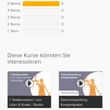
5 Sterne
5
4 Sterne
0
3 Sterne
0
2 Sterne
0
1 Stern
0
Diese Kurse könnten Sie
interessieren
1. Staatsexamen | von
Zwischenprüfung
Lilien & Kraatz | Studio-
Komplettpaket
Rep