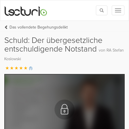
Toggle
Toggl
search
naviga
Das vollendete Begehungsdelikt
Schuld: Der übergesetzliche
entschuldigende Notstand
von RA Stefan
Koslowski
(1)