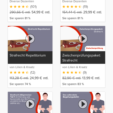
Diverse Dozenten
Diverse Dozenten
(101)
(19)
290,66
€
mtl.
54,99
€
mtl.
154,44
€
mtl.
29,99
€
mtl.
Sie sparen 81 %
Sie sparen 81 %
Strafrecht Repetitorium
Zwischenprüfungspaket:
Strafrecht
von Lilien & Kraatz
von Lilien & Kraatz
(12)
(9)
113,28
€
mtl.
24,99
€
mtl.
82,90
€
mtl.
13,99
€
mtl.
Sie sparen 74 %
Sie sparen 83 %