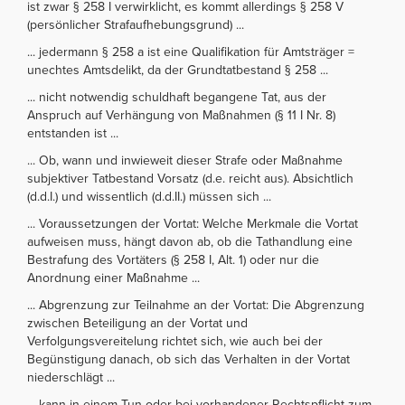
ist zwar § 258 I verwirklicht, es kommt allerdings § 258 V
(persönlicher Strafaufhebungsgrund) ...
... jedermann § 258 a ist eine Qualifikation für Amtsträger =
unechtes Amtsdelikt, da der Grundtatbestand § 258 ...
... nicht notwendig schuldhaft begangene Tat, aus der
Anspruch auf Verhängung von Maßnahmen (§ 11 I Nr. 8)
entstanden ist ...
... Ob, wann und inwieweit dieser Strafe oder Maßnahme
subjektiver Tatbestand Vorsatz (d.e. reicht aus). Absichtlich
(d.d.I.) und wissentlich (d.d.II.) müssen sich ...
... Voraussetzungen der Vortat: Welche Merkmale die Vortat
aufweisen muss, hängt davon ab, ob die Tathandlung eine
Bestrafung des Vortäters (§ 258 I, Alt. 1) oder nur die
Anordnung einer Maßnahme ...
... Abgrenzung zur Teilnahme an der Vortat: Die Abgrenzung
zwischen Beteiligung an der Vortat und
Verfolgungsvereitelung richtet sich, wie auch bei der
Begünstigung danach, ob sich das Verhalten in der Vortat
niederschlägt ...
... kann in einem Tun oder bei vorhandener Rechtspflicht zum