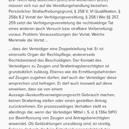
müssen sich nur auf die Vereitlungshandlung beziehen.
Persönlicher Strafaufhebungsgrund, § 258 V, VI Qualifikation, §
258a 8.2 Vortat der Verfolgungsvereitlung, § 258 I Wie §§ 257,
259 setzt die Verfolgungsvereitelung die rechtswidrige Tat
eines anderen (auch Versuch bzw. strafbare Vorbereitung)
voraus. Problem: Voraussetzungen der Vortat. Welche
Merkmale die Vortat ...
... dass der Verteidiger eine Doppelstellung hat. Er ist
einerseits Organ der Rechtspflege, andererseits
Rechtsbeistand des Beschuldigten. Der Kontakt des
Verteidigers zu Zeugen und Strafantragsberechtigten ist
grundsätzlich zulässig. Ebenso wie die Ermittlungsbehörden
auf Zeugen zugehen dürfen, darf auch der Verteidiger diese
ansprechen und befragen. Er darf auch insoweit auf diese
einwirken, dass sie von einem
Aussage-/Auskunftsverweigerungsrecht Gebrauch machen,
keinen Strafantrag stellen oder einen gestellten Antrag
zurücknehmen. Ein prozesswidriges Verhalten stellt es
allerdings dar, wenn der Verteidiger Mittel i. S. d. § 136a StPO
zur Beeinflussung von Zeugen und Antragsberechtigten
anwendet. Ob Geldzahlungen unzulässig sind, ist streitig.