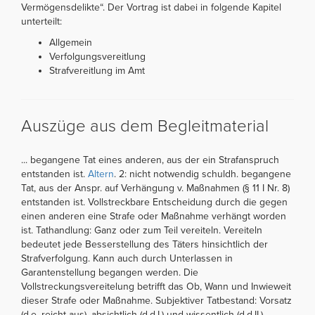
Vermögensdelikte“. Der Vortrag ist dabei in folgende Kapitel
unterteilt:
Allgemein
Verfolgungsvereitlung
Strafvereitlung im Amt
Auszüge aus dem Begleitmaterial
... begangene Tat eines anderen, aus der ein Strafanspruch
entstanden ist.
Altern
. 2: nicht notwendig schuldh. begangene
Tat, aus der Anspr. auf Verhängung v. Maßnahmen (§ 11 I Nr. 8)
entstanden ist. Vollstreckbare Entscheidung durch die gegen
einen anderen eine Strafe oder Maßnahme verhängt worden
ist. Tathandlung: Ganz oder zum Teil vereiteln. Vereiteln
bedeutet jede Besserstellung des Täters hinsichtlich der
Strafverfolgung. Kann auch durch Unterlassen in
Garantenstellung begangen werden. Die
Vollstreckungsvereitelung betrifft das Ob, Wann und Inwieweit
dieser Strafe oder Maßnahme. Subjektiver Tatbestand: Vorsatz
(d.e. reicht aus), absichtlich (d.d.I.) und wissentlich (d.d.II.)