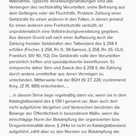
Maßnahme. Typische Vereitelungshandlungen sind das
Verbergen des rechtskräftig Verurteilten, seine Befreiung aus
dem Gefängnis oder die Fluchthilfe. Problem: Zahlung einer
Geldstrafe für einen anderen In den Fällen, in denen jemand
für einen anderen eine Freiheitsstrafe verbüßt, ist
unproblematisch eine Vollstreckungsvereitelung gegeben.
Aus diesem Grund soll nach einer Auffassung auch die
Zahlung fremder Geldstrafen den Tatbestand des § 258 II
erfüllen (Fischer, § 258, Rn 9.; SK-Samson, § 258, Rn 35; OLG
Frankfurt, StV 90, 112). Die Geldstrafe solle den Verurteilten
persönlich treffen und spezialpräventiv beeinflussen. Es
entspreche daher Sinn und Zweck des § 258 II, die Zahlung
durch andere unmittelbar aus deren Vermögen zu
unterbinden. Mittlerweile hat der BGH (St 27, 226; zustimmend
Krey, JZ 91, 889) entschieden, ...
... in diesem Sinne liege regelmäßig dann vor, wenn sie in dem
Katalogtatbestand des § 138 I genannt sei. Aber auch dort
nicht aufgeführte Vergehen und Verbrechen berührten die
Belange der Öffentlichkeit in besonderem Maße, wenn die
einschlägige Norm der Bekämpfung der organisierten bzw.
Drogenkriminalität diene. § 244a ist nicht im Katalogtatbestand
aufgeführt, zählt aber zu den Normen zur Bekämpfung der