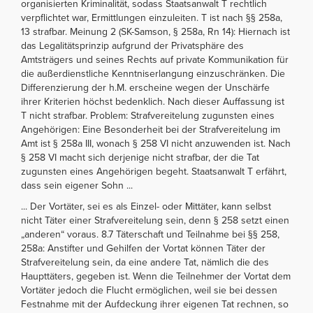
organisierten Kriminalität, sodass Staatsanwalt T rechtlich
verpflichtet war, Ermittlungen einzuleiten. T ist nach §§ 258a,
13 strafbar. Meinung 2 (SK-Samson, § 258a, Rn 14): Hiernach ist
das Legalitätsprinzip aufgrund der Privatsphäre des
Amtsträgers und seines Rechts auf private Kommunikation für
die außerdienstliche Kenntniserlangung einzuschränken. Die
Differenzierung der h.M. erscheine wegen der Unschärfe
ihrer Kriterien höchst bedenklich. Nach dieser Auffassung ist
T nicht strafbar. Problem: Strafvereitelung zugunsten eines
Angehörigen: Eine Besonderheit bei der Strafvereitelung im
Amt ist § 258a III, wonach § 258 VI nicht anzuwenden ist. Nach
§ 258 VI macht sich derjenige nicht strafbar, der die Tat
zugunsten eines Angehörigen begeht. Staatsanwalt T erfährt,
dass sein eigener Sohn ...
... Der Vortäter, sei es als Einzel- oder Mittäter, kann selbst
nicht Täter einer Strafvereitelung sein, denn § 258 setzt einen
„anderen“ voraus. 8.7 Täterschaft und Teilnahme bei §§ 258,
258a: Anstifter und Gehilfen der Vortat können Täter der
Strafvereitelung sein, da eine andere Tat, nämlich die des
Haupttäters, gegeben ist. Wenn die Teilnehmer der Vortat dem
Vortäter jedoch die Flucht ermöglichen, weil sie bei dessen
Festnahme mit der Aufdeckung ihrer eigenen Tat rechnen, so