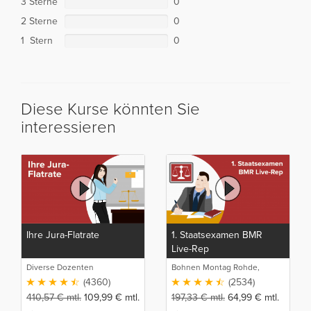
3 Sterne
0
2 Sterne
0
1 Stern
0
Diese Kurse könnten Sie
interessieren
Ihre Jura-Flatrate
1. Staatsexamen BMR
Live-Rep
Diverse Dozenten
Bohnen Montag Rohde,
Juristische Intensivlehrgänge
(4360)
(2534)
410,57
€
mtl.
109,99
€
mtl.
197,33
€
mtl.
64,99
€
mtl.