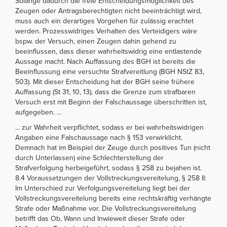
Solange dadurch die freie Entscheidungsmöglichkeit des
Zeugen oder Antragsberechtigten nicht beeinträchtigt wird,
muss auch ein derartiges Vorgehen für zulässig erachtet
werden. Prozesswidriges Verhalten des Verteidigers wäre
bspw. der Versuch, einen Zeugen dahin gehend zu
beeinflussen, dass dieser wahrheitswidrig eine entlastende
Aussage macht. Nach Auffassung des BGH ist bereits die
Beeinflussung eine versuchte Strafvereitlung (BGH NStZ 83,
503). Mit dieser Entscheidung hat der BGH seine frühere
Auffassung (St 31, 10, 13), dass die Grenze zum strafbaren
Versuch erst mit Beginn der Falschaussage überschritten ist,
aufgegeben. ...
... zur Wahrheit verpflichtet, sodass er bei wahrheitswidrigen
Angaben eine Falschaussage nach § 153 verwirklicht.
Demnach hat im Beispiel der Zeuge durch positives Tun (nicht
durch Unterlassen) eine Schlechterstellung der
Strafverfolgung herbeigeführt, sodass § 258 zu bejahen ist.
8.4 Voraussetzungen der Vollstreckungsvereitelung, § 258 II:
Im Unterschied zur Verfolgungsvereitelung liegt bei der
Vollstreckungsvereitelung bereits eine rechtskräftig verhängte
Strafe oder Maßnahme vor. Die Vollstreckungsvereitelung
betrifft das Ob, Wann und Inwieweit dieser Strafe oder