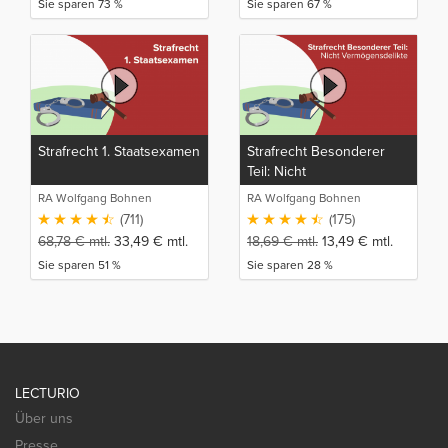
Sie sparen 73 %
Sie sparen 67 %
Strafrecht 1. Staatsexamen
Strafrecht Besonderer
Teil: Nicht
Vermögensdelikte
RA Wolfgang Bohnen
RA Wolfgang Bohnen
(711)
(175)
68,78
€
mtl.
33,49
€
mtl.
18,69
€
mtl.
13,49
€
mtl.
Sie sparen 51 %
Sie sparen 28 %
LECTURIO
Über uns
Presse