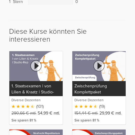
1 Stern
0
Diese Kurse könnten Sie
interessieren
1. Staatsexamen | von
Zwischenprüfung
Lilien & Kraatz | Studio-
Komplettpaket
Rep
Diverse Dozenten
Diverse Dozenten
(101)
(19)
290,66
€
mtl.
54,99
€
mtl.
154,44
€
mtl.
29,99
€
mtl.
Sie sparen 81 %
Sie sparen 81 %