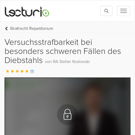
Toggle
Toggl
search
naviga
Strafrecht Repetitorium
Versuchsstrafbarkeit bei
besonders schweren Fällen des
Diebstahls
von RA Stefan Koslowski
(1)