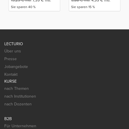
13,23
€
mtl.
7,99
€
mtl.
5,88
€
mtl.
4,99
€
mtl.
Sie sparen 40 %
Sie sparen 15 %
LECTURIO
Über uns
Presse
Jobangebote
Kontakt
KURSE
nach Themen
nach Institutionen
nach Dozenten
B2B
Für Unternehmen