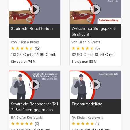
Strafrecht Repetitorium
Zwischenprüfungspaket:
Strafrecht
von Lilien & Kraatz
von Lilien & Kraatz
(12)
(9)
113,28
€
mtl.
24,99
€
mtl.
82,90
€
mtl.
13,99
€
mtl.
Sie sparen 74 %
Sie sparen 83 %
Strafrecht Besonderer Teil
Eigentumsdelikte
2: Straftaten gegen das
Vermögen
RA Stefan Koslowski
RA Stefan Koslowski
(3)
(1)