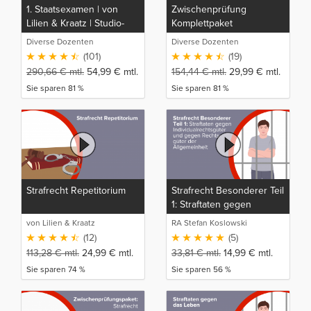
1. Staatsexamen | von
Zwischenprüfung
Lilien & Kraatz | Studio-
Komplettpaket
Rep
Diverse Dozenten
Diverse Dozenten
(101)
(19)
290,66
€
mtl.
54,99
€
mtl.
154,44
€
mtl.
29,99
€
mtl.
Sie sparen 81 %
Sie sparen 81 %
Strafrecht Repetitorium
Strafrecht Besonderer Teil
1: Straftaten gegen
Individualrechtsgüter und
von Lilien & Kraatz
RA Stefan Koslowski
gegen Rechtsgüter der
(12)
(5)
Allgemeinheit
113,28
€
mtl.
24,99
€
mtl.
33,81
€
mtl.
14,99
€
mtl.
Sie sparen 74 %
Sie sparen 56 %