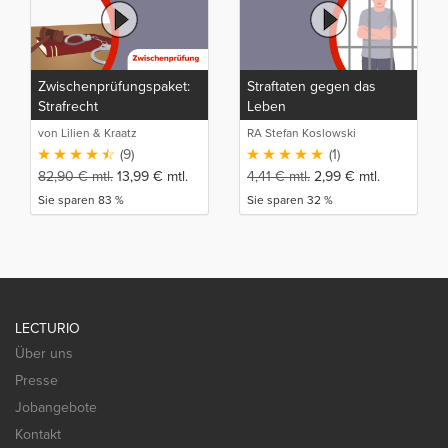
Zwischenprüfungspaket:
Straftaten gegen das
Strafrecht
Leben
von Lilien & Kraatz
RA Stefan Koslowski
(9)
(1)
82,90
€
mtl.
13,99
€
mtl.
4,41
€
mtl.
2,99
€
mtl.
Sie sparen 83 %
Sie sparen 32 %
LECTURIO
Über uns
Presse
Jobangebote
Kontakt