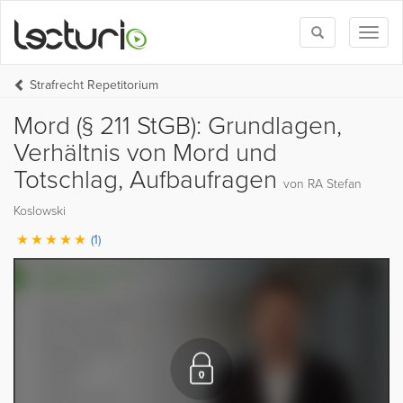
Toggle
Toggl
search
naviga
Strafrecht Repetitorium
Mord (§ 211 StGB): Grundlagen,
Verhältnis von Mord und
Totschlag, Aufbaufragen
von RA Stefan
Koslowski
(1)