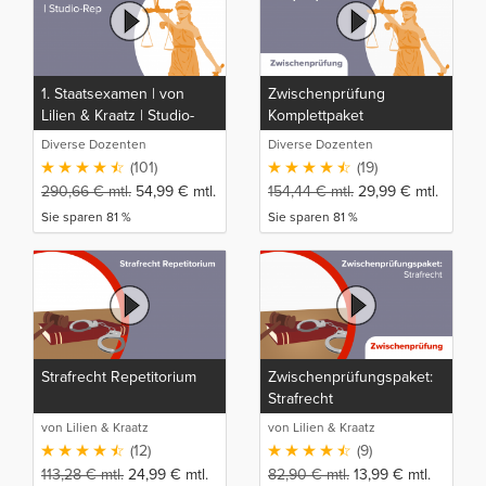
1. Staatsexamen | von
Zwischenprüfung
Lilien & Kraatz | Studio-
Komplettpaket
Rep
Diverse Dozenten
Diverse Dozenten
(101)
(19)
290,66
€
mtl.
54,99
€
mtl.
154,44
€
mtl.
29,99
€
mtl.
Sie sparen 81 %
Sie sparen 81 %
Strafrecht Repetitorium
Zwischenprüfungspaket:
Strafrecht
von Lilien & Kraatz
von Lilien & Kraatz
(12)
(9)
113,28
€
mtl.
24,99
€
mtl.
82,90
€
mtl.
13,99
€
mtl.