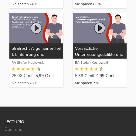
Sie sparen 74 %
Sie sparen 83 %
Strafrecht Allgemeiner Teil
Vorsätzliche
1: Einführung und
Unterlassungsdelikte und
Systematik des
Fahrlässigkeitsdelikte
RA Stefan Koslowski
RA Stefan Koslowski
Strafrechts, vorsätzliche
(1)
(1)
Begehungsdelikte,
25,08
€
mtl.
5,99
€
mtl.
5,39
€
mtl.
4,99
€
mtl.
Unterlassungsdelikte,
Sie sparen 76 %
Sie sparen 7 %
Fahrlässigkeitsdelikte,
Vorsatz-
Fahrlässigkeitskombinationen
LECTURIO
Über uns