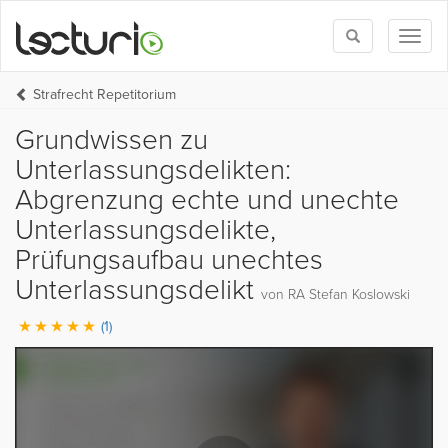
Toggle
Toggl
search
naviga
Strafrecht Repetitorium
Grundwissen zu
Unterlassungsdelikten:
Abgrenzung echte und unechte
Unterlassungsdelikte,
Prüfungsaufbau unechtes
Unterlassungsdelikt
von RA Stefan Koslowski
(1)