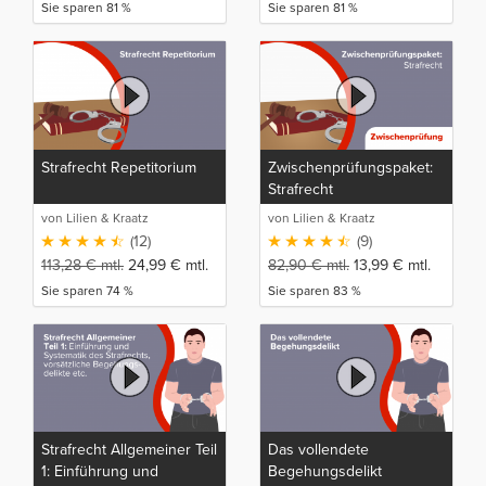
Sie sparen 81 %
Sie sparen 81 %
Strafrecht Repetitorium
Zwischenprüfungspaket:
Strafrecht
von Lilien & Kraatz
von Lilien & Kraatz
(12)
(9)
113,28
€
mtl.
24,99
€
mtl.
82,90
€
mtl.
13,99
€
mtl.
Sie sparen 74 %
Sie sparen 83 %
Strafrecht Allgemeiner Teil
Das vollendete
1: Einführung und
Begehungsdelikt