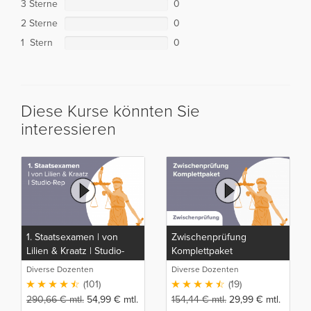
3 Sterne
0
2 Sterne
0
1 Stern
0
Diese Kurse könnten Sie
interessieren
1. Staatsexamen | von
Zwischenprüfung
Lilien & Kraatz | Studio-
Komplettpaket
Rep
Diverse Dozenten
Diverse Dozenten
(101)
(19)
290,66
€
mtl.
54,99
€
mtl.
154,44
€
mtl.
29,99
€
mtl.