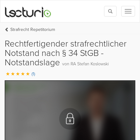
Toggle
Toggl
search
naviga
Strafrecht Repetitorium
Rechtfertigender strafrechtlicher
Notstand nach § 34 StGB -
Notstandslage
von RA Stefan Koslowski
(1)