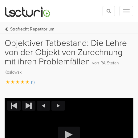
Toggle
Toggl
search
naviga
Strafrecht Repetitorium
Objektiver Tatbestand: Die Lehre
von der Objektiven Zurechnung
mit ihren Problemfällen
von RA Stefan
Koslowski
(1)