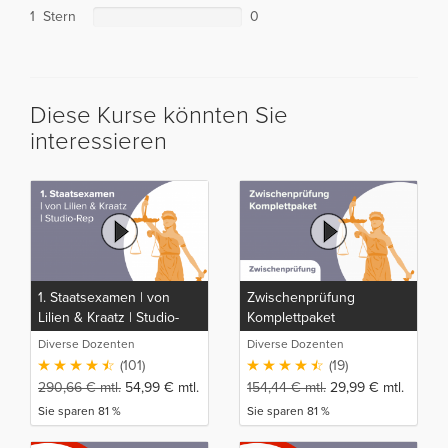
1 Stern
0
Diese Kurse könnten Sie
interessieren
1. Staatsexamen | von
Zwischenprüfung
Lilien & Kraatz | Studio-
Komplettpaket
Rep
Diverse Dozenten
Diverse Dozenten
(101)
(19)
290,66
€
mtl.
54,99
€
mtl.
154,44
€
mtl.
29,99
€
mtl.
Sie sparen 81 %
Sie sparen 81 %