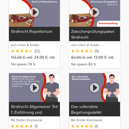
Strafrecht Repetitorium
Zwischenprüfungspaket:
Strafrecht
von Lilien & Kraatz
von Lilien & Kraatz
(12)
(9)
113,28
€
mtl.
24,99
€
mtl.
82,90
€
mtl.
13,99
€
mtl.
Sie sparen 74 %
Sie sparen 83 %
Strafrecht Allgemeiner Teil
Das vollendete
1: Einführung und
Begehungsdelikt
Systematik des
RA Stefan Koslowski
RA Stefan Koslowski
Strafrechts, vorsätzliche
(1)
(1)